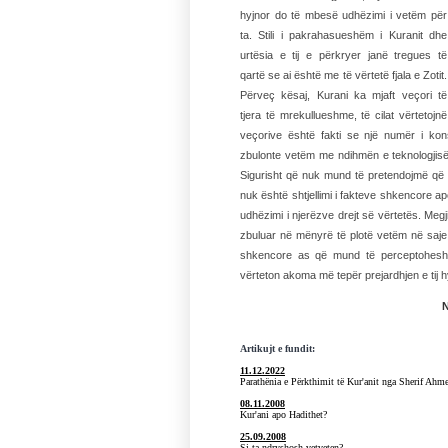
hyjnor do të mbesë udhëzimi i vetëm për
ta. Stili i pakrahasueshëm i Kuranit dhe
urtësia e tij e përkryer janë tregues të
qartë se ai është me të vërtetë fjala e Zotit.
Përveç kësaj, Kurani ka mjaft veçori të
tjera të mrekullueshme, të cilat vërtetojn
veçorive është fakti se një numër i kons
zbulonte vetëm me ndihmën e teknologjisë 
Sigurisht që nuk mund të pretendojmë që Kur
nuk është shtjellimi i fakteve shkencore ap
udhëzimi i njerëzve drejt së vërtetës. Meg
zbuluar në mënyrë të plotë vetëm në saje t
shkencore as që mund të perceptoheshin
vërteton akoma më tepër prejardhjen e tij h
N
Artikujt e fundit:
11.12.2022
Parathënia e Përkthimit të Kur'anit nga Sherif Ahme
08.11.2008
Kur'ani apo Hadithet?
25.09.2008
Si ta ndryshosh vetveten?