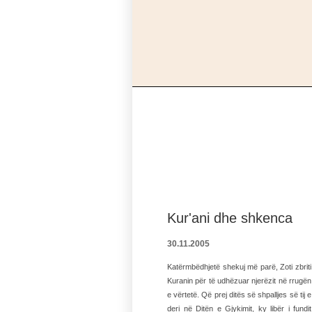
Kur'ani dhe shkenca
30.11.2005
Katërmbëdhjetë shekuj më parë, Zoti zbriti
Kuranin për të udhëzuar njerëzit në rrugën
e vërtetë. Që prej ditës së shpalljes së tij e
deri në Ditën e Gjykimit, ky libër i fundit