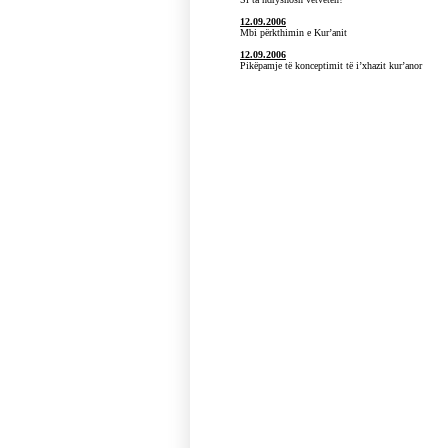
12.09.2006
Mbi përkthimin e Kur’anit
12.09.2006
Pikëpamje të konceptimit të i’xhazit kur’anor